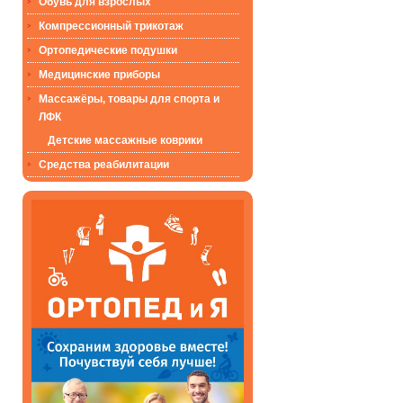
Обувь для взрослых
Компрессионный трикотаж
Ортопедические подушки
Медицинские приборы
Массажёры, товары для спорта и
ЛФК
Детские массажные коврики
Средства реабилитации