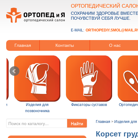
ОРТОПЕДИЧЕСКИЙ САЛО
СОХРАНИМ ЗДОРОВЬЕ ВМЕСТЕ
ПОЧУВСТВУЙ СЕБЯ ЛУЧШЕ.
E-MAIL:
ORTHOPEDIY.SMOL@MAIL.R
Главная
Контакты
О нас
ации
Изделия для
Фиксаторы суставов
Ортопедич
позвоночника
Главная
>
Изделия для
Найти
Корсет гру