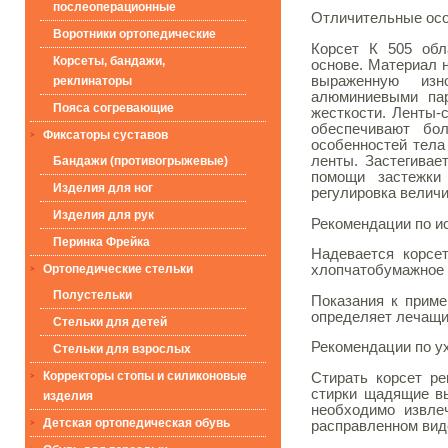
послеоперационные
Отличительные осо
Воротники ортопедические
Корсет К 505 обл
Корсеты, бандажи,
основе. Материал н
выраженную изн
реклинаторы
алюминиевыми па
Пояса согревающие
жесткости. Ленты-
обеспечивают бо
Фиксаторы суставов
особенностей тела
ленты. Застегивае
Бандажи (противогрыжевые)
помощи застежки
Изделия для ног
регулировка велич
Изделия для рук
Рекомендации по и
Перинка Фрейка
Надевается корсет
Ортопедические стельки
хлопчатобумажное 
Полустельки
Показания к приме
определяет лечащи
Стельки для детей
Рекомендации по у
Стельки для взрослых
Корректоры стопы и силиконовые
Стирать корсет ре
стирки щадящие вы
изделия
необходимо извле
Детская ортопедическая обувь
расправленном вид