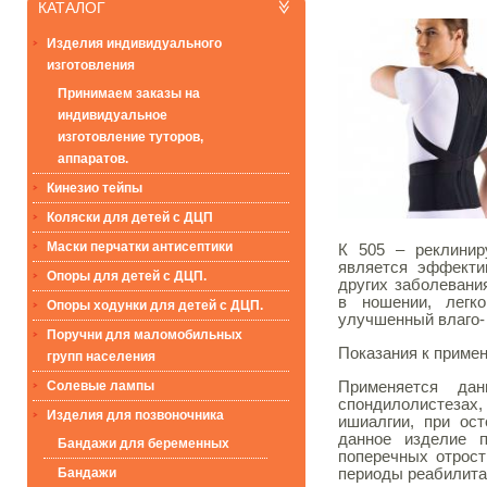
КАТАЛОГ
Изделия индивидуального
изготовления
Принимаем заказы на
индивидуальное
изготовление туторов,
аппаратов.
Кинезио тейпы
Коляски для детей с ДЦП
Маски перчатки антисептики
К 505 – реклинир
является эффекти
Опоры для детей с ДЦП.
других заболевани
в ношении, легко
Опоры ходунки для детей с ДЦП.
улучшенный влаго-
Поручни для маломобильных
Показания к приме
групп населения
Применяется да
Солевые лампы
спондилолистезах
Изделия для позвоночника
ишиалгии, при ос
данное изделие 
Бандажи для беременных
поперечных отрост
периоды реабилита
Бандажи