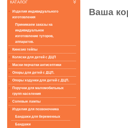
КАТАЛОГ
Ваша ко
Изделия индивидуального
изготовления
Принимаем заказы на
индивидуальное
изготовление туторов,
аппаратов.
Кинезио тейпы
Коляски для детей с ДЦП
Маски перчатки антисептики
Опоры для детей с ДЦП.
Опоры ходунки для детей с ДЦП.
Поручни для маломобильных
групп населения
Солевые лампы
Изделия для позвоночника
Бандажи для беременных
Бандажи