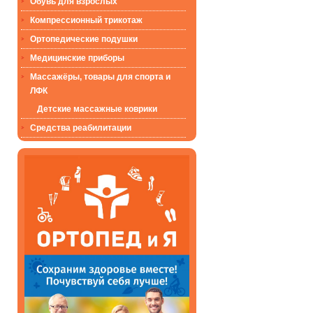
Обувь для взрослых
Компрессионный трикотаж
Ортопедические подушки
Медицинские приборы
Массажёры, товары для спорта и
ЛФК
Детские массажные коврики
Средства реабилитации