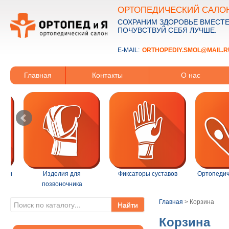
ОРТОПЕДИЧЕСКИЙ САЛО
СОХРАНИМ ЗДОРОВЬЕ ВМЕСТЕ
ПОЧУВСТВУЙ СЕБЯ ЛУЧШЕ.
E-MAIL:
ORTHOPEDIY.SMOL@MAIL.R
Главная
Контакты
О нас
ации
Изделия для
Фиксаторы суставов
Ортопедич
позвоночника
Главная
>
Корзина
Найти
Корзина