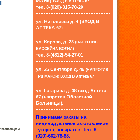
и
МАЯК)
, ВХОД В АПТЕКА 67
тел. 8-(920)-315-70-29
ул. Николаева д. 4 (ВХОД В
АПТЕКА 67)
ул. Кирова, д. 23
(НАПРОТИВ
БАССЕЙНА ВОЛНА)
тел. 8-(4812)-54-27-01
ул. 25 Сентября д. 46
(НАПРОТИВ
ТРЦ МАКСИ) ВХОД В Аптека 67
ул. Гагарина д. 48 вход Аптека
67 (напротив Областной
Больницы).
Принимаем заказы на
индивидуальное изготовление
ливающей
туторов, аппаратов. Тел: 8-
(920)-662-78-88.