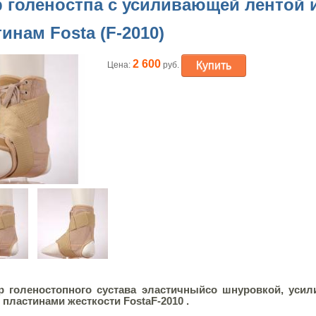
р голеностпа с усиливающей лентой 
инам Fosta (F-2010)
2 600
Купить
Цена:
руб.
р голеностопного сустава эластичный
со шнуровкой, уси
 пластинами жесткости Fosta
F-2010
.