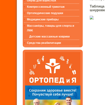
Обувь для взрослых
Таблица
Компрессионный трикотаж
шнуровк
Ортопедические подушки
Медицинские приборы
Массажёры, товары для спорта и
ЛФК
Детские массажные коврики
Средства реабилитации