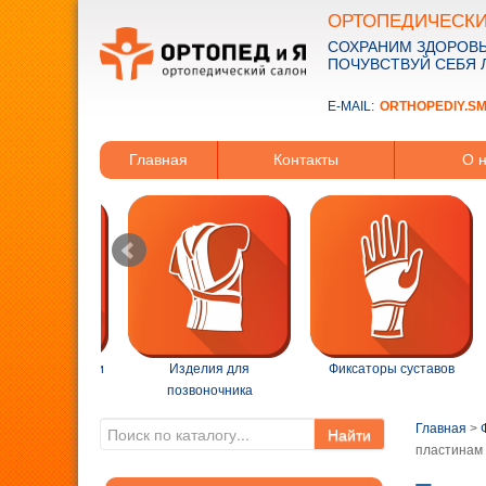
ОРТОПЕДИЧЕСКИ
СОХРАНИМ ЗДОРОВЬ
ПОЧУВСТВУЙ СЕБЯ 
E-MAIL:
ORTHOPEDIY.S
Главная
Контакты
О 
ва реабилитации
Изделия для
Фиксаторы суставов
позвоночника
Главная
>
Найти
пластинам 