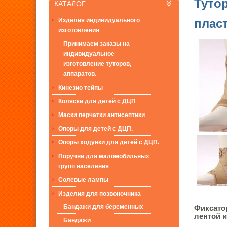
Туто
КАТАЛОГ
Изделия индивидуального
пласт
изготовления
Принимаем заказы на
индивидуальное
изготовление туторов,
аппаратов.
Кинезио тейпы
Коляски для детей с ДЦП
Маски перчатки антисептики
Опоры для детей с ДЦП.
Опоры ходунки для детей с ДЦП.
Поручни для маломобильных
групп населения
Солевые лампы
Изделия для позвоночника
Бандажи для беременных
Фиксато
лентой и
Бандажи