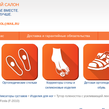
Й САЛОН
Е ВМЕСТЕ.
ЛУЧШЕ.
MOL@MAIL.RU
нас
Доставка и гарантийные обязательства
Ортопедические стельки
Корректоры стопы и
Детская ортопед
силиконовые изделия
обувь
Фиксаторы суставов
>
Изделия для ног
>
Тутор голеностпа с усиливающей лен
Fosta (F-2010)