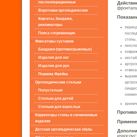
послеоперационные
Действ
фронталь
Воротники ортопедические
Показан
Корсеты, бандажи,
реклинаторы
период
Пояса согревающие
послед
стопы,
Фиксаторы суставов
неосло
Бандажи (противогрыжевые)
повреж
Изделия для ног
нестаб
артроз
Изделия для рук
отвиса
Перинка Фрейка
выраже
артроз
Ортопедические стельки
синдес
Полустельки
снижен
Стельки для детей
хронич
Стельки для взрослых
Противо
Корректоры стопы и силиконовые
изделия
Примене
Детская ортопедическая обувь
Дополни
износоус