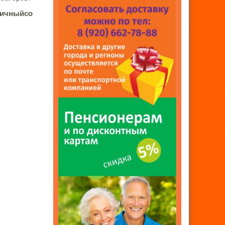
тичный
со