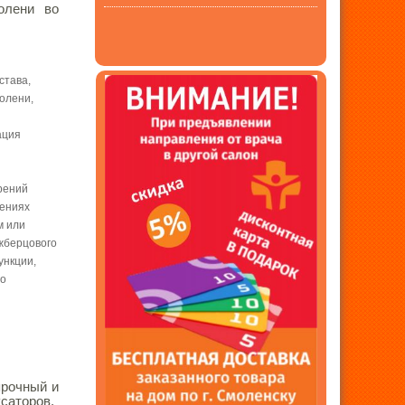
олени во
става,
олени,
ация
трений
шениях
м или
жберцового
ункции,
го
прочный и
ксаторов.