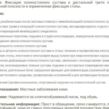
ие:
Фиксация голеностопного сустава и дистальной трети г
ной плоскости и ограниченная фиксация стопы.
ия:
 реабилитации после гипсовых повязок с иммобилизацией голеностопного су
ствия травм и операций голеностопного сустава, метадиафизарного отдела г
 повреждений межберцового синдесмоза
жненные переломы лодыжек в стадии консолидации, замедленная консолид
дения связок голеностопного сустава
ильность голеностопного сустава
ы и артриты голеностопного сустава и стопы: лечение и профилактика обос
ние стопы, гипотония и гипотрофия мышц голени при неврологических нару
нная деформация голеностопного сустава, связанная с последствиями трав
ом, неоперируемые ложные суставы лодыжек и застарелые повреждения ме
моза, длительные боли; нарушение функции: для компенсации утраченной ф
ия болевого синдрома, профилактики осложнений и для активизации больно
еские (профессиональные, спортивные) нагрузки на голеностопный сустав.
показания:
Местные заболевания кожи.
ние:
Надевается на хлопчатобумажный носок, под обувь.
тельная информация:
Прост в обращении, легко санируется, 
тойчивый, одна из самых популярных моделей полужестких фи