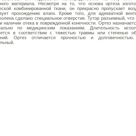
ного материала. Несмотря на то, что основа ортеза изгот
еской комбинированной ткани, он прекрасно пропускает во
твует прохождению влаги. Кроме того, для адекватной вент
колена сделано специальное отверстие. Тутор разъемный, что
и наличии отека в поврежденной конечности. Ортез назначает
уально по медицинским показаниям. Длительность испол
яется в соответствии с тяжестью травмы или степенью об
аний. Ортез отличается прочностью и долговечностью.
льный.