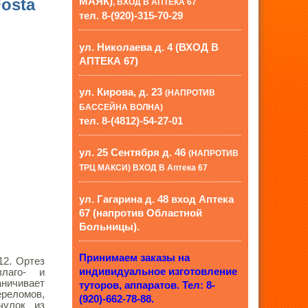
Fosta
МАЯК)
, ВХОД В АПТЕКА 67
тел. 8-(920)-315-70-29
ул. Николаева д. 4 (ВХОД В
АПТЕКА 67)
ул. Кирова, д. 23
(НАПРОТИВ
БАССЕЙНА ВОЛНА)
тел. 8-(4812)-54-27-01
ул. 25 Сентября д. 46
(НАПРОТИВ
ТРЦ МАКСИ) ВХОД В Аптека 67
ул. Гагарина д. 48 вход Аптека
67 (напротив Областной
Больницы).
Принимаем заказы на
12. Ортез
индивидуальное изготовление
влаго- и
аничивает
туторов, аппаратов. Тел: 8-
ереломов,
(920)-662-78-88.
чулок из