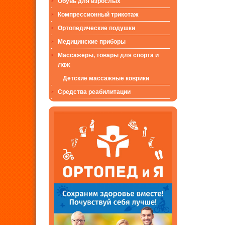
Обувь для взрослых
Компрессионный трикотаж
Ортопедические подушки
Медицинские приборы
Массажёры, товары для спорта и
ЛФК
Детские массажные коврики
Средства реабилитации