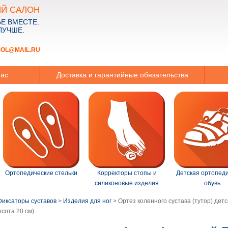
Й САЛОН
Е ВМЕСТЕ.
ЛУЧШЕ.
MOL@MAIL.RU
нас
Доставка и гарантийные обязательства
Ортопедические стельки
Корректоры стопы и
Детская ортопед
силиконовые изделия
обувь
Фиксаторы суставов
>
Изделия для ног
>
Ортез коленного сустава (тутор) детс
ысота 20 см)