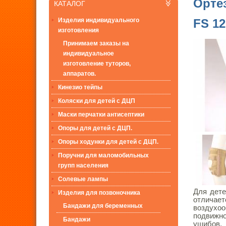
Ортез
КАТАЛОГ
Изделия индивидуального
FS 12
изготовления
Принимаем заказы на
индивидуальное
изготовление туторов,
аппаратов.
Кинезио тейпы
Коляски для детей с ДЦП
Маски перчатки антисептики
Опоры для детей с ДЦП.
Опоры ходунки для детей с ДЦП.
Поручни для маломобильных
групп населения
Солевые лампы
Для дете
Изделия для позвоночника
отличае
Бандажи для беременных
воздухоо
подвижно
Бандажи
ушибов,