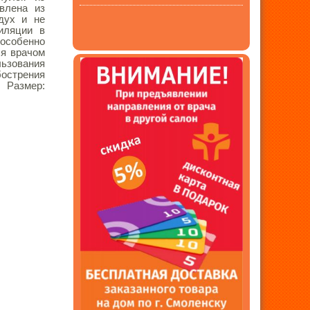
овлена из
здух и не
иляции в
 особенно
ся врачом
ьзования
острения
 Размер: