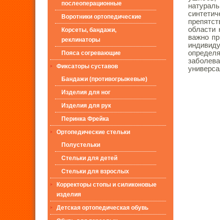
послеоперационные
натураль
синтетич
Воротники ортопедические
препятс
области 
Корсеты, бандажи,
важно пр
реклинаторы
индивид
определ
Пояса согревающие
заболев
Фиксаторы суставов
универса
Бандажи (противогрыжевые)
Изделия для ног
Изделия для рук
Перинка Фрейка
Ортопедические стельки
Полустельки
Стельки для детей
Стельки для взрослых
Корректоры стопы и силиконовые
изделия
Детская ортопедическая обувь