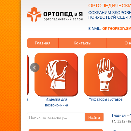
ОРТОПЕДИЧЕСКИ
СОХРАНИМ ЗДОРОВЬ
ПОЧУВСТВУЙ СЕБЯ 
E-MAIL:
ORTHOPEDIY.S
Главная
Контакты
О 
ва реабилитации
Изделия для
Фиксаторы суставов
позвоночника
Главная
>
Найти
FS 1212 (в