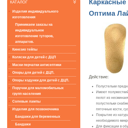
Каркасные 
КАТАЛОГ
Изделия индивидуального
Оптима Ла
изготовления
Принимаем заказы на
индивидуальное
изготовление туторов,
аппаратов.
Кинезио тейпы
Коляски для детей с ДЦП
Маски перчатки антисептики
Опоры для детей с ДЦП.
Действие:
Опоры ходунки для детей с ДЦП.
Полустельки предн
Поручни для маломобильных
Имеют полужесткий
групп населения
пелот из несминаем
Солевые лампы
полустельки снабж
пяточные кости, су
Изделия для позвоночника
Покрытие из натур
Бандажи для беременных
необходимого микр
Бандажи
Для фиксации в об