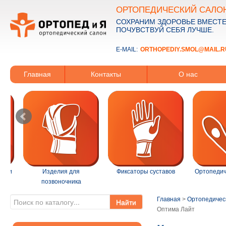
ОРТОПЕДИЧЕСКИЙ САЛО
СОХРАНИМ ЗДОРОВЬЕ ВМЕСТЕ
ПОЧУВСТВУЙ СЕБЯ ЛУЧШЕ.
E-MAIL:
ORTHOPEDIY.SMOL@MAIL.R
Главная
Контакты
О нас
ации
Изделия для
Фиксаторы суставов
Ортопедич
позвоночника
Главная
>
Ортопедичес
Найти
Оптима Лайт