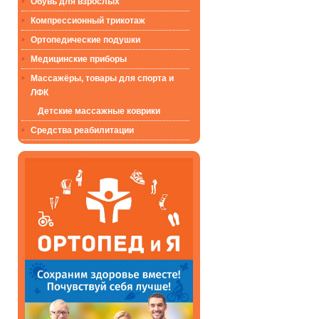
Обувь для взрослых
Компрессионный трикотаж
Ортопедические подушки
Медицинские приборы
Массажёры, товары для спорта и
ЛФК
Детские массажные коврики
Средства реабилитации