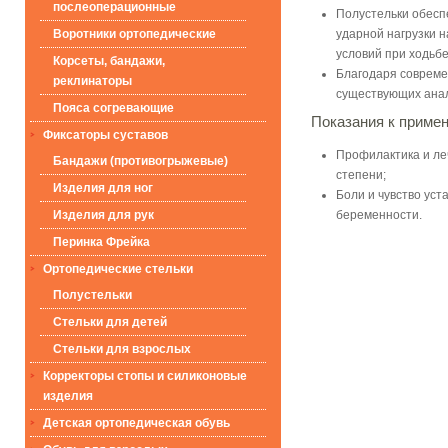
послеоперационные
Полустельки обесп
ударной нагрузки н
Воротники ортопедические
условий при ходьбе
Корсеты, бандажи,
Благодаря совреме
реклинаторы
существующих анал
Пояса согревающие
Показания к приме
Фиксаторы суставов
Профилактика и леч
Бандажи (противогрыжевые)
степени;
Изделия для ног
Боли и чувство уст
беременности.
Изделия для рук
Перинка Фрейка
Ортопедические стельки
Полустельки
Стельки для детей
Стельки для взрослых
Корректоры стопы и силиконовые
изделия
Детская ортопедическая обувь