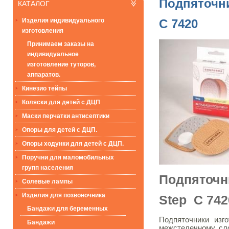
Подпяточни
КАТАЛОГ
Изделия индивидуального
С 7420
изготовления
Принимаем заказы на
индивидуальное
изготовление туторов,
аппаратов.
Кинезио тейпы
Коляски для детей с ДЦП
Маски перчатки антисептики
Опоры для детей с ДЦП.
Опоры ходунки для детей с ДЦП.
Поручни для маломобильных
групп населения
Подпяточн
Солевые лампы
Изделия для позвоночника
Step C 742
Бандажи для беременных
Подпяточники изг
Бандажи
межстелечному сл