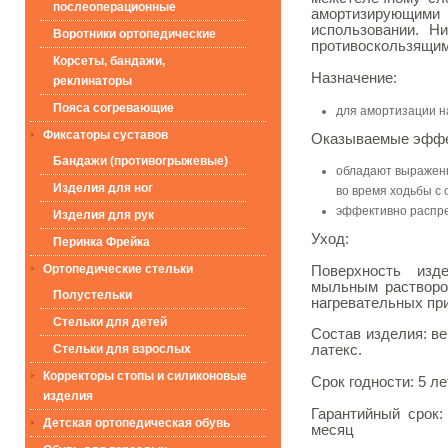
послеоперационные
амортизирующими
использовании. Н
Воротники ортопедические
противоскользящим 
Корсеты, бандажи,
Назначение:
реклинаторы
Пояса согревающие
для амортизации на
Фиксаторы суставов
Оказываемые эфф
Бандажи (противогрыжевые)
обладают выражен
Изделия для ног
во время ходьбы с 
эффективно распре
Изделия для рук
Уход:
Перинка Фрейка
Ортопедические стельки
Поверхность изд
мыльным раствором
Полустельки
нагревательных пр
Стельки для детей
Состав изделия: ве
латекс.
Стельки для взрослых
Корректоры стопы и силиконовые
Срок годности: 5 л
изделия
Гарантийный срок:
Детская ортопедическая обувь
месяц