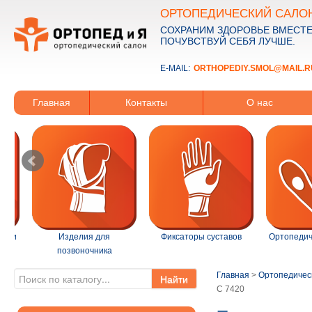
ОРТОПЕДИЧЕСКИЙ САЛО
СОХРАНИМ ЗДОРОВЬЕ ВМЕСТЕ
ПОЧУВСТВУЙ СЕБЯ ЛУЧШЕ.
E-MAIL:
ORTHOPEDIY.SMOL@MAIL.R
Главная
Контакты
О нас
ации
Изделия для
Фиксаторы суставов
Ортопедич
позвоночника
Главная
>
Ортопедичес
Найти
С 7420