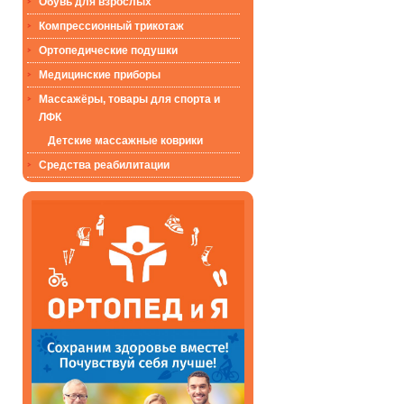
Обувь для взрослых
Компрессионный трикотаж
Ортопедические подушки
Медицинские приборы
Массажёры, товары для спорта и
ЛФК
Детские массажные коврики
Средства реабилитации