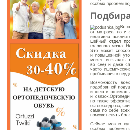
особых проблем по
Подбира
Верн
от матраса, но и
негативно повлият
шейный отдел про
головного мозга. 
Это может способ
и повышенной уто
может вызывать т
во сне) и даже сп
часто ишемические
пребывания в неуд
Возможность все
подобранной подуш
и шею в оптималь
и связок.Ортопед
но также эффектив
остеохондроза, спи
сама по себе всех
поможет снять бол
Сейчас можно ку
особых проблем по