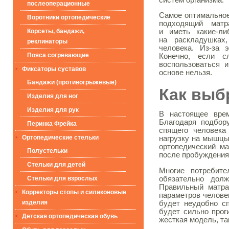
послеоперационные
Самое оптимальное
Воротники ортопедические
подходящий матр
Корсеты, бандажи,
и иметь
какие-ли
на раскладушках
реклинаторы
человека.
Из-за
эт
Пояса согревающие
Конечно, если с
воспользоваться и
Фиксаторы суставов
основе нельзя.
Бандажи (противогрыжевые)
Как выб
Изделия для ног
Изделия для рук
В настоящее вре
Благодаря подбор
Перинка Фрейка
спящего человека
Ортопедические стельки
нагрузку на мышцы
ортопедический ма
Полустельки
после пробуждения
Стельки для детей
Многие потребите
обязательно дол
Стельки для взрослых
Правильный матра
Корректоры стопы и силиконовые
параметров челове
изделия
будет неудобно сп
будет сильно прог
Детская ортопедическая обувь
жесткая модель, та