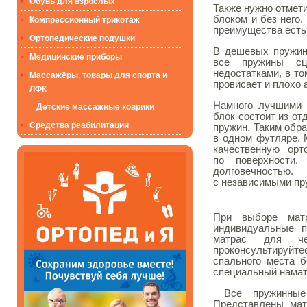
Обувь для взрослых
Также нужно отмет
блоком и без него.
Компрессионный трикотаж
преимущества есть и
Ортопедические подушки
В дешевых пружин
Медицинские приборы
все пружины сц
недостатками, в т
Массажёры, товары для спорта и
провисает и плохо 
ЛФК
Намного лучшими 
Детские массажные коврики
блок состоит из о
Средства реабилитации
пружин. Таким обр
в одном футляре.
качественную орт
по поверхности.
долговечностью
с независимыми пр
При выборе матр
индивидуальные п
матрас для че
проконсультируйт
спального места б
специальный намат
Все пружинные 
Представлены мат