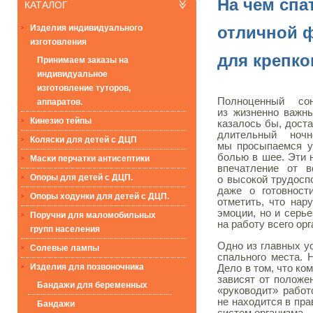
На чем спа
КАТАЛОГ
Изделия индивидуального
отличной 
изготовления
для крепко
Принимаем заказы на
индивидуальное
изготовление туторов,
Полноценный с
аппаратов.
из жизненно важны
Кинезио тейпы
казалось бы, дост
длительный ноч
Коляски для детей с ДЦП
мы просыпаемся у
болью в шее. Эти 
Маски перчатки антисептики
впечатление от в
Опоры для детей с ДЦП.
о высокой трудосп
даже о готовност
Опоры ходунки для детей с ДЦП.
отметить, что нар
эмоции, но и серье
Поручни для маломобильных
на работу всего ор
групп населения
Одно из главных у
Солевые лампы
спального места. 
Изделия для позвоночника
Дело в том, что ко
зависят от положен
Бандажи для беременных
«руководит» работ
не находится в пра
Бандажи
систем организма.