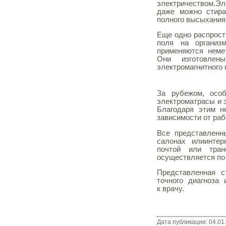
электричеством.Эл
даже можно стира
полного высыхания
Еще одно распрост
поля на организ
применяются неме
Они изготовлен
электромагнитного
За рубежом, осо
электроматрасы и 
Благодаря этим н
зависимости от раб
Все представленн
салонах или
интер
почтой или тран
осуществляется п
Представленная с
точного диагноза 
к врачу.
Дата публикации: 04.01