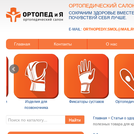
ОРТОПЕДИЧЕСКИЙ САЛО
СОХРАНИМ ЗДОРОВЬЕ ВМЕСТЕ
ПОЧУВСТВУЙ СЕБЯ ЛУЧШЕ.
E-MAIL:
ORTHOPEDIY.SMOL@MAIL.R
Главная
Контакты
О нас
ации
Изделия для
Фиксаторы суставов
Ортопедич
позвоночника
Главная
>
Статьи о здо
Найти
полезных товара для кр